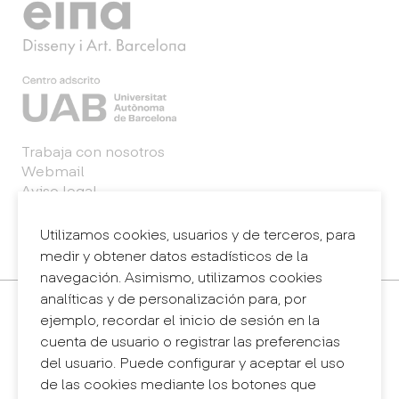
Trabaja con nosotros
Webmail
Aviso legal
Política de privacidad
Sistema interno de información (canal de
Utilizamos cookies, usuarios y de terceros, para
denuncias)
medir y obtener datos estadísticos de la
navegación. Asimismo, utilizamos cookies
analíticas y de personalización para, por
Contacto
ejemplo, recordar el inicio de sesión en la
+34 932 030 923
cuenta de usuario o registrar las preferencias
info@eina.cat
del usuario. Puede configurar y aceptar el uso
de las cookies mediante los botones que
Eina Sentmenat