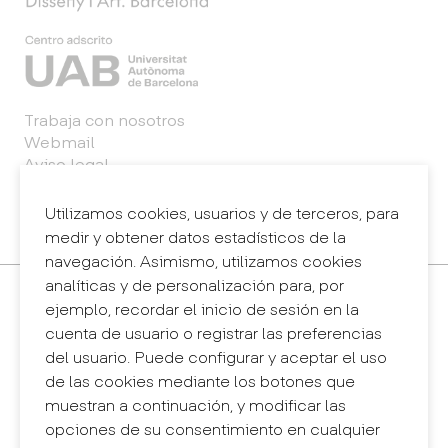
Trabaja con nosotros
Webmail
Aviso legal
Política de privacidad
Sistema interno de información (canal de
Utilizamos cookies, usuarios y de terceros, para
denuncias)
medir y obtener datos estadísticos de la
navegación. Asimismo, utilizamos cookies
analíticas y de personalización para, por
Contacto
ejemplo, recordar el inicio de sesión en la
+34 932 030 923
cuenta de usuario o registrar las preferencias
info@eina.cat
del usuario. Puede configurar y aceptar el uso
de las cookies mediante los botones que
Eina Sentmenat
muestran a continuación, y modificar las
Passeig Santa Eulàlia, 25
opciones de su consentimiento en cualquier
08017 Barcelona