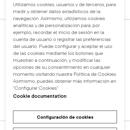
Sistema interno de información (canal de
Utilizamos cookies, usuarios y de terceros, para
denuncias)
medir y obtener datos estadísticos de la
navegación. Asimismo, utilizamos cookies
analíticas y de personalización para, por
Contacto
ejemplo, recordar el inicio de sesión en la
+34 932 030 923
cuenta de usuario o registrar las preferencias
info@eina.cat
del usuario. Puede configurar y aceptar el uso
de las cookies mediante los botones que
Eina Sentmenat
muestran a continuación, y modificar las
Passeig Santa Eulàlia, 25
opciones de su consentimiento en cualquier
08017 Barcelona
momento visitando nuestra Política de Cookies.
+34 672 31 86 57
Asimismo, puedes obtener más información en
“Configurar Cookies”.
Eina Bosc
Cookie documentation
Carrer del Bosc, 2
08017 Barcelona
+34 675 78 48 03
Configuración de cookies
Máster Universitario de
Máster Universitario en Diseño