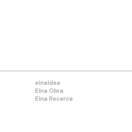
MENÚ SECUNDARIO
einaidea
Eina Obra
Eina Recerca