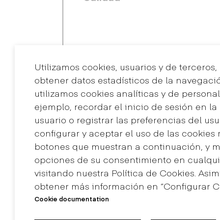
Utilizamos cookies, usuarios y de terceros,
obtener datos estadísticos de la navegaci
utilizamos cookies analíticas y de personal
ejemplo, recordar el inicio de sesión en l
usuario o registrar las preferencias del us
Contacto
configurar y aceptar el uso de las cookies
+34 932 030 923
botones que muestran a continuación, y mo
info@eina.cat
opciones de su consentimiento en cualq
visitando nuestra Política de Cookies. Asi
obtener más información en “Configurar Co
Máster Universitario 
Investigación en Arte
Cookie documentation
Grado en Diseño
Diseño