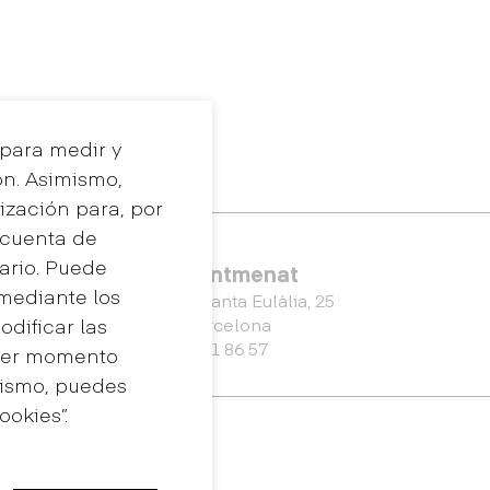
 para medir y
ón. Asimismo,
ización para, por
a cuenta de
uario. Puede
Eina Sentmenat
 mediante los
Passeig Santa Eulàlia, 25
dificar las
08017 Barcelona
+34 672 31 86 57
uier momento
mismo, puedes
okies”.
de
 y
Máster Universitario en
Diseño de Espacios