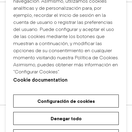
navegación. Asimismo, utilizamos cookies
analíticas y de personalización para, por
Contacto
ejemplo, recordar el inicio de sesión en la
+34 932 030 923
cuenta de usuario o registrar las preferencias
info@eina.cat
del usuario. Puede configurar y aceptar el uso
de las cookies mediante los botones que
Eina Sentmenat
muestran a continuación, y modificar las
Passeig Santa Eulàlia, 25
opciones de su consentimiento en cualquier
08017 Barcelona
momento visitando nuestra Política de Cookies.
+34 672 31 86 57
Asimismo, puedes obtener más información en
“Configurar Cookies”.
Eina Bosc
Cookie documentation
Carrer del Bosc, 2
08017 Barcelona
+34 675 78 48 03
Configuración de cookies
Máster Universitario de
Máster Universitario en Diseño
Grado en Diseño
Investigación en Arte y Diseño
de Espacios
Denegar todo