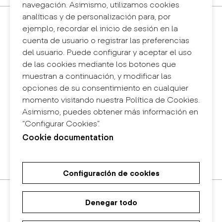
navegación. Asimismo, utilizamos cookies
analíticas y de personalización para, por
Contacto
ejemplo, recordar el inicio de sesión en la
+34 932 030 923
cuenta de usuario o registrar las preferencias
info@eina.cat
del usuario. Puede configurar y aceptar el uso
de las cookies mediante los botones que
Eina Sentmenat
muestran a continuación, y modificar las
Passeig Santa Eulàlia, 25
opciones de su consentimiento en cualquier
08017 Barcelona
momento visitando nuestra Política de Cookies.
+34 672 31 86 57
Asimismo, puedes obtener más información en
“Configurar Cookies”.
Eina Bosc
Cookie documentation
Carrer del Bosc, 2
08017 Barcelona
+34 675 78 48 03
Configuración de cookies
Máster Universitario de
Máster Universitario en Diseño
Grado en Diseño
Investigación en Arte y Diseño
de Espacios
Denegar todo