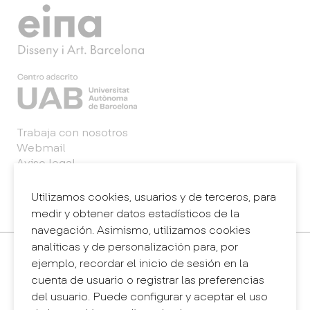
Trabaja con nosotros
Webmail
Aviso legal
Política de privacidad
Sistema interno de información (canal de
Utilizamos cookies, usuarios y de terceros, para
denuncias)
medir y obtener datos estadísticos de la
navegación. Asimismo, utilizamos cookies
analíticas y de personalización para, por
Contacto
ejemplo, recordar el inicio de sesión en la
+34 932 030 923
cuenta de usuario o registrar las preferencias
info@eina.cat
del usuario. Puede configurar y aceptar el uso