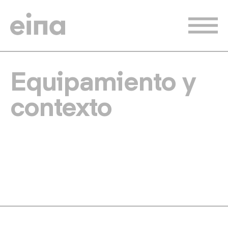
Pasar
al
contenido
principal
Equipamiento y
contexto