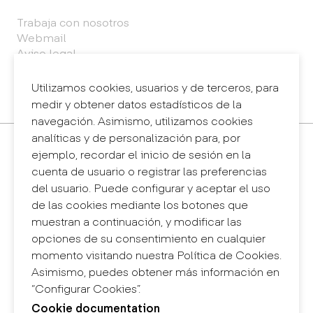
Trabaja con nosotros
Webmail
Aviso legal
Política de privacidad
Sistema interno de información (canal de
Utilizamos cookies, usuarios y de terceros, para
denuncias)
medir y obtener datos estadísticos de la
navegación. Asimismo, utilizamos cookies
analíticas y de personalización para, por
Contacto
ejemplo, recordar el inicio de sesión en la
+34 932 030 923
cuenta de usuario o registrar las preferencias
info@eina.cat
del usuario. Puede configurar y aceptar el uso
de las cookies mediante los botones que
Eina Sentmenat
muestran a continuación, y modificar las
Passeig Santa Eulàlia, 25
opciones de su consentimiento en cualquier
08017 Barcelona
momento visitando nuestra Política de Cookies.
+34 672 31 86 57
Asimismo, puedes obtener más información en
“Configurar Cookies”.
Eina Bosc
Cookie documentation
Carrer del Bosc, 2