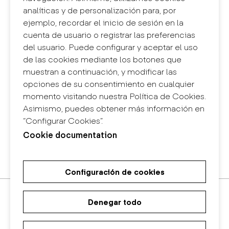
analíticas y de personalización para, por
Contacto
ejemplo, recordar el inicio de sesión en la
+34 932 030 923
cuenta de usuario o registrar las preferencias
info@eina.cat
del usuario. Puede configurar y aceptar el uso
de las cookies mediante los botones que
Eina Sentmenat
muestran a continuación, y modificar las
Passeig Santa Eulàlia, 25
opciones de su consentimiento en cualquier
08017 Barcelona
momento visitando nuestra Política de Cookies.
+34 672 31 86 57
Asimismo, puedes obtener más información en
“Configurar Cookies”.
Eina Bosc
Cookie documentation
Carrer del Bosc, 2
08017 Barcelona
+34 675 78 48 03
Configuración de cookies
Máster Universitario de
Máster Universitario en Diseño
Grado en Diseño
Investigación en Arte y Diseño
de Espacios
Denegar todo